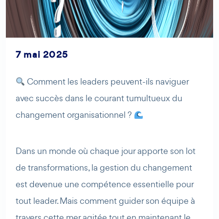
7 mai 2025
Comment les leaders peuvent-ils naviguer
avec succès dans le courant tumultueux du
changement organisationnel ?
AI Agent
Maibee
Dans un monde où chaque jour apporte son lot
de transformations, la gestion du changement
Bonjour ! Comment puis-je vous aider aujourd'hui ? Voulez-
vous essayer Maibee, demander des renseignements, ou
est devenue une compétence essentielle pour
prendre rendez-vous avec nous ?
tout leader. Mais comment guider son équipe à
travers cette mer agitée tout en maintenant le