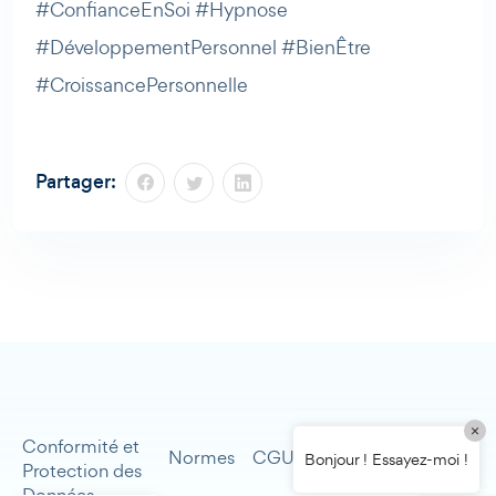
#ConfianceEnSoi #Hypnose
#DéveloppementPersonnel #BienÊtre
#CroissancePersonnelle
Partager:
×
Conformité et
Mentions
Normes
CGU
Contact
Bonjour ! Essayez-moi !
Protection des
légales
Données