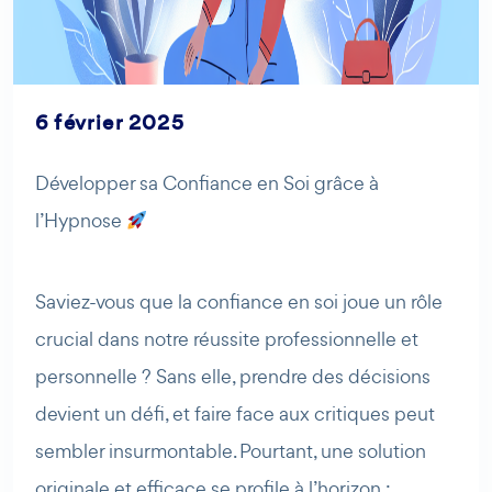
6 février 2025
AI Agent
Maibee
Développer sa Confiance en Soi grâce à
l’Hypnose
Bonjour ! Comment puis-je vous aider aujourd'hui ? Voulez-
vous essayer Maibee, demander des renseignements, ou
prendre rendez-vous avec nous ?
Saviez-vous que la confiance en soi joue un rôle
crucial dans notre réussite professionnelle et
personnelle ? Sans elle, prendre des décisions
devient un défi, et faire face aux critiques peut
sembler insurmontable. Pourtant, une solution
originale et efficace se profile à l’horizon :