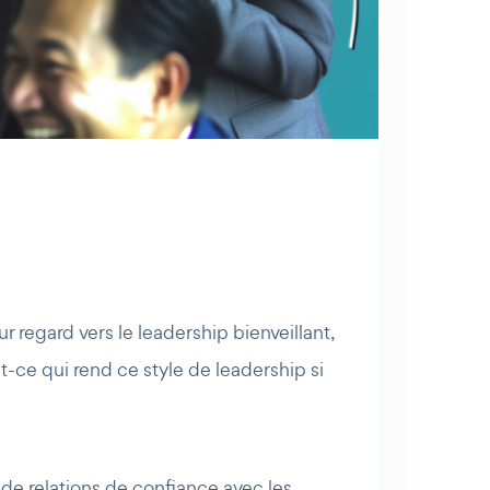
r regard vers le leadership bienveillant,
est-ce qui rend ce style de leadership si
ion de relations de confiance avec les