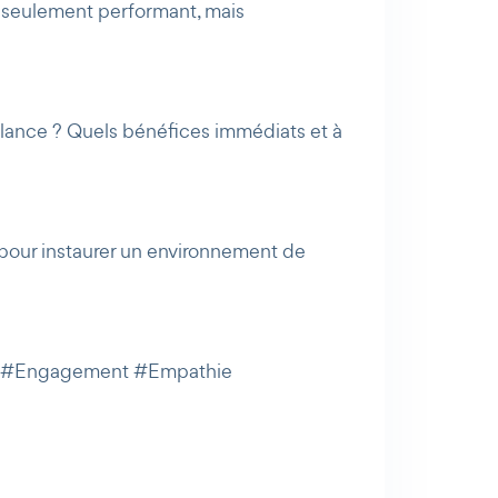
on seulement performant, mais
illance ? Quels bénéfices immédiats et à
e pour instaurer un environnement de
ce #Engagement #Empathie
AI Agent
Maibee
Bonjour ! Comment puis-je vous aider