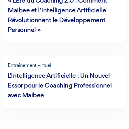
« L’Ère du Coaching 2.0 : Comment
Maibee et l’Intelligence Artificielle
Révolutionnent le Développement
Personnel »
AI Agent
Maibee
Entraînement virtuel
Bonjour ! Comment puis-je vous aider aujourd'hui ? Voulez-
L’Intelligence Artificielle : Un Nouvel
vous essayer Maibee, demander des renseignements, ou
Essor pour le Coaching Professionnel
prendre rendez-vous avec nous ?
avec Maibee