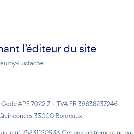
nt l’éditeur du site
eauroy-Eustache
– Code APE 7022 Z – TVA FR 39838237246
es Quinconces 33000 Bordeaux
us le n° 75331120933. Cet enregistrement ne vau