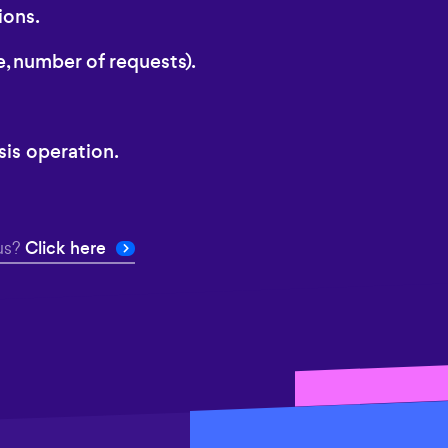
ions.
e, number of requests).
is operation.
us?
Click here