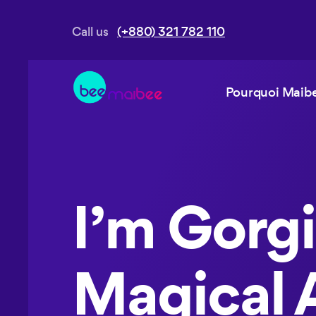
Call us
(+880) 321 782 110
Pourquoi Maibe
I’m Gorgi
Magical A