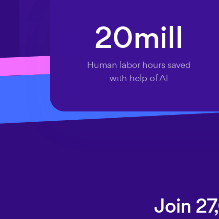
20
mill
Human labor hours saved
with help of AI
Join 2