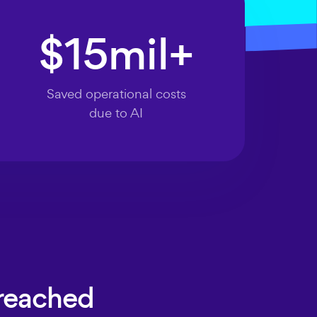
$
15
mil+
Saved operational costs
due to AI
reached