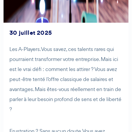
30 juillet 2025
AI Agent
Maibee
Les A-Players. Vous savez, ces talents rares qui
pourraient transformer votre entreprise. Mais ici
Bonjour ! Comment puis-je vous aider aujourd'hui ? Voulez-
est le vrai défi : comment les attirer ? Vous avez
vous essayer Maibee, demander des renseignements, ou
peut-être tenté l’offre classique de salaires et
prendre rendez-vous avec nous ?
avantages. Mais êtes-vous réellement en train de
parler à leur besoin profond de sens et de liberté
?
Frustration ? Sans aucun doute. Vous avez