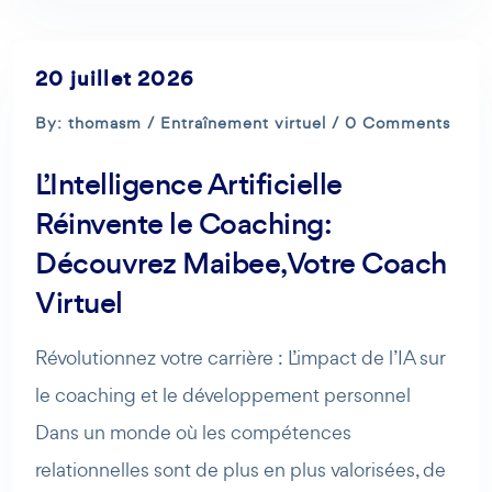
AI Agent
Maibee
20 juillet 2026
By: thomasm /
Entraînement virtuel
/ 0 Comments
Bonjour ! Comment puis-je vous aider aujourd'hui ? Voulez-
vous essayer Maibee, demander des renseignements, ou
L’Intelligence Artificielle
prendre rendez-vous avec nous ?
Réinvente le Coaching:
Découvrez Maibee, Votre Coach
Virtuel
Révolutionnez votre carrière : L’impact de l’IA sur
le coaching et le développement personnel
Dans un monde où les compétences
relationnelles sont de plus en plus valorisées, de