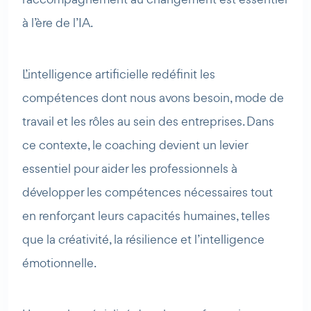
à l’ère de l’IA.
AI Agent
Maibee
Bonjour ! Comment puis-je vous aider aujourd'hui ? Voulez-
L’intelligence artificielle redéfinit les
vous essayer Maibee, demander des renseignements, ou
compétences dont nous avons besoin, mode de
prendre rendez-vous avec nous ?
travail et les rôles au sein des entreprises. Dans
ce contexte, le coaching devient un levier
essentiel pour aider les professionnels à
développer les compétences nécessaires tout
en renforçant leurs capacités humaines, telles
que la créativité, la résilience et l’intelligence
émotionnelle.