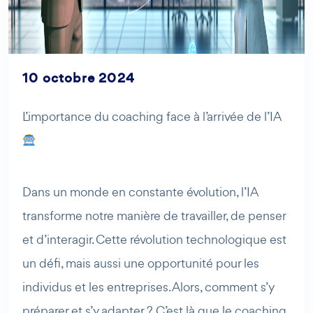
10 octobre 2024
L’importance du coaching face à l’arrivée de l’IA
AI Agent
Maibee
Bonjour ! Comment puis-je vous aider aujourd'hui ? Voulez-
vous essayer Maibee, demander des renseignements, ou
Dans un monde en constante évolution, l’IA
prendre rendez-vous avec nous ?
transforme notre manière de travailler, de penser
et d’interagir. Cette révolution technologique est
un défi, mais aussi une opportunité pour les
individus et les entreprises. Alors, comment s’y
préparer et s’y adapter ? C’est là que le coaching