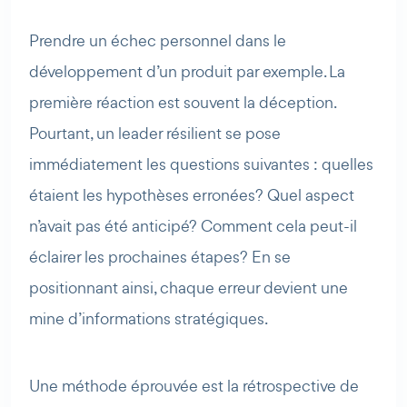
Prendre un échec personnel dans le
développement d’un produit par exemple. La
première réaction est souvent la déception.
AI Agent
Maibee
Pourtant, un leader résilient se pose
immédiatement les questions suivantes : quelles
Bonjour ! Comment puis-je vous aider aujourd'hui ? Voulez-
étaient les hypothèses erronées? Quel aspect
vous essayer Maibee, demander des renseignements, ou
n’avait pas été anticipé? Comment cela peut-il
prendre rendez-vous avec nous ?
éclairer les prochaines étapes? En se
positionnant ainsi, chaque erreur devient une
mine d’informations stratégiques.
Une méthode éprouvée est la rétrospective de