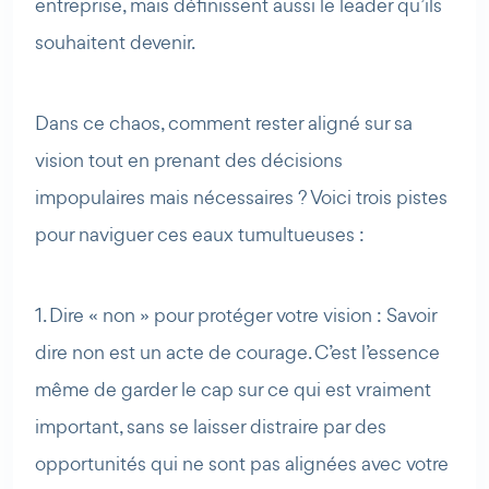
entreprise, mais définissent aussi le leader qu’ils
souhaitent devenir.
Dans ce chaos, comment rester aligné sur sa
AI Agent
Maibee
vision tout en prenant des décisions
impopulaires mais nécessaires ? Voici trois pistes
Bonjour ! Comment puis-je vous aider aujourd'hui ? Voulez-
vous essayer Maibee, demander des renseignements, ou
pour naviguer ces eaux tumultueuses :
prendre rendez-vous avec nous ?
1. Dire « non » pour protéger votre vision : Savoir
dire non est un acte de courage. C’est l’essence
même de garder le cap sur ce qui est vraiment
important, sans se laisser distraire par des
opportunités qui ne sont pas alignées avec votre