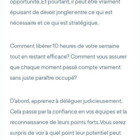
opportunité. Et pourtant, il peut être vraiment
épuisant de devoir jongler entre ce qui est
AI Agent
Maibee
nécessaire et ce qui est stratégique.
Bonjour ! Comment puis-je vous aider aujourd'hui ? Voulez-
vous essayer Maibee, demander des renseignements, ou
Comment libérer 10 heures de votre semaine
prendre rendez-vous avec nous ?
tout en restant efficace? Comment vous assurer
que chaque moment passé compte vraiment
sans juste paraître occupé?
D’abord, apprenez à déléguer judicieusement.
Cela passe par la confiance en vos équipes et la
reconnaissance de leurs points forts. Vous serez
surpris de voir à quel point leur potentiel peut