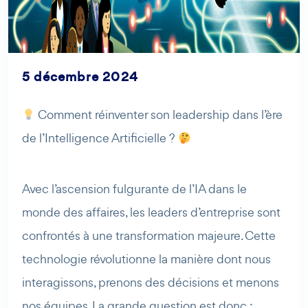
5 décembre 2024
Comment réinventer son leadership dans l’ère
de l’Intelligence Artificielle ?
Avec l’ascension fulgurante de l’IA dans le
monde des affaires, les leaders d’entreprise sont
AI Agent
Maibee
confrontés à une transformation majeure. Cette
technologie révolutionne la manière dont nous
Bonjour ! Comment puis-je vous aider aujourd'hui ? Voulez-
interagissons, prenons des décisions et menons
vous essayer Maibee, demander des renseignements, ou
nos équipes. La grande question est donc :
prendre rendez-vous avec nous ?