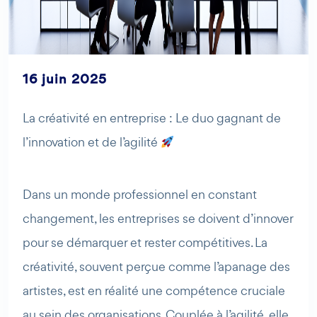
16 juin 2025
La créativité en entreprise : Le duo gagnant de
AI Agent
Maibee
l’innovation et de l’agilité
Bonjour ! Comment puis-je vous aider aujourd'hui ? Voulez-
vous essayer Maibee, demander des renseignements, ou
Dans un monde professionnel en constant
prendre rendez-vous avec nous ?
changement, les entreprises se doivent d’innover
pour se démarquer et rester compétitives. La
créativité, souvent perçue comme l’apanage des
artistes, est en réalité une compétence cruciale
au sein des organisations. Couplée à l’agilité, elle