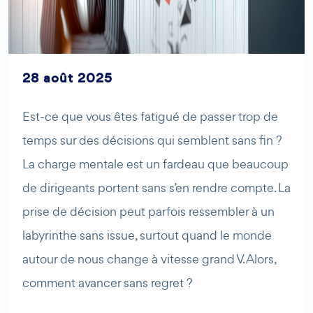
28 août 2025
AI Agent
Maibee
Est-ce que vous êtes fatigué de passer trop de
temps sur des décisions qui semblent sans fin ?
Bonjour ! Comment puis-je vous aider aujourd'hui ? Voulez-
La charge mentale est un fardeau que beaucoup
vous essayer Maibee, demander des renseignements, ou
de dirigeants portent sans s’en rendre compte. La
prendre rendez-vous avec nous ?
prise de décision peut parfois ressembler à un
labyrinthe sans issue, surtout quand le monde
autour de nous change à vitesse grand V. Alors,
comment avancer sans regret ?