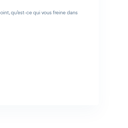
int, qu’est-ce qui vous freine dans
AI Agent
Maibee
Bonjour ! Comment puis-je vous aider
aujourd'hui ? Voulez-vous essayer Maibee,
demander des renseignements, ou prendre
rendez-vous avec nous ?