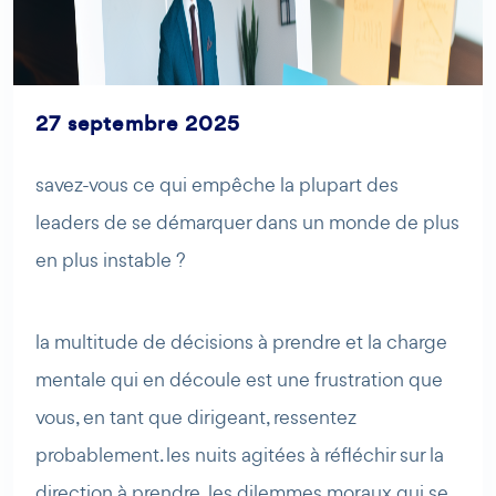
27 septembre 2025
savez-vous ce qui empêche la plupart des
AI Agent
Maibee
leaders de se démarquer dans un monde de plus
en plus instable ?
Bonjour ! Comment puis-je vous aider aujourd'hui ? Voulez-
vous essayer Maibee, demander des renseignements, ou
prendre rendez-vous avec nous ?
la multitude de décisions à prendre et la charge
mentale qui en découle est une frustration que
vous, en tant que dirigeant, ressentez
probablement. les nuits agitées à réfléchir sur la
direction à prendre, les dilemmes moraux qui se