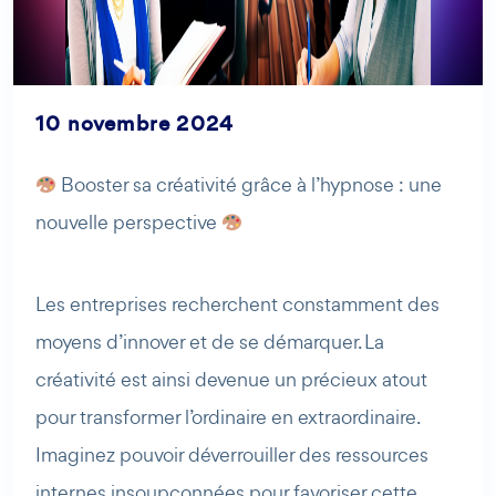
10 novembre 2024
Booster sa créativité grâce à l’hypnose : une
AI Agent
Maibee
nouvelle perspective
Bonjour ! Comment puis-je vous aider aujourd'hui ? Voulez-
Les entreprises recherchent constamment des
vous essayer Maibee, demander des renseignements, ou
prendre rendez-vous avec nous ?
moyens d’innover et de se démarquer. La
créativité est ainsi devenue un précieux atout
pour transformer l’ordinaire en extraordinaire.
Imaginez pouvoir déverrouiller des ressources
internes insoupçonnées pour favoriser cette