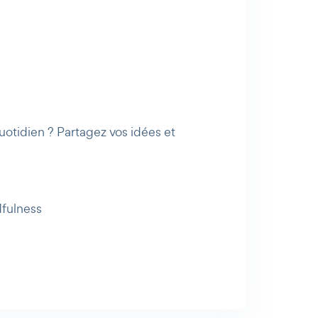
uotidien ? Partagez vos idées et
fulness
AI Agent
Maibee
Bonjour ! Comment puis-je vous aider
aujourd'hui ? Voulez-vous essayer Maibee,
demander des renseignements, ou prendre
rendez-vous avec nous ?