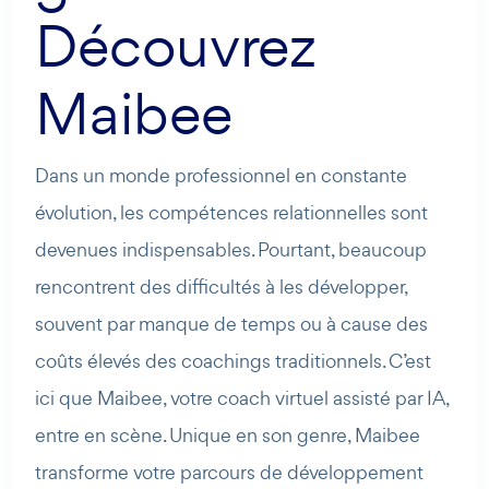
Découvrez
Maibee
AI Agent
Maibee
Dans un monde professionnel en constante
Bonjour ! Comment puis-je vous aider aujourd'hui ? Voulez-
évolution, les compétences relationnelles sont
vous essayer Maibee, demander des renseignements, ou
prendre rendez-vous avec nous ?
devenues indispensables. Pourtant, beaucoup
rencontrent des difficultés à les développer,
souvent par manque de temps ou à cause des
coûts élevés des coachings traditionnels. C’est
ici que Maibee, votre coach virtuel assisté par IA,
entre en scène. Unique en son genre, Maibee
transforme votre parcours de développement