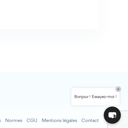
Bonjour ! Comment puis-je vous aider
aujourd'hui ? Voulez-vous essayer Maibee,
demander des renseignements, ou prendre
rendez-vous avec nous ?
×
Bonjour ! Essayez-moi !
s
Normes
CGU
Mentions légales
Contact