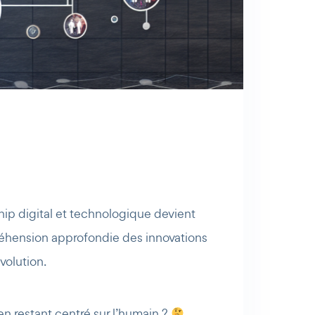
hip digital et technologique devient
préhension approfondie des innovations
volution.
n restant centré sur l’humain ?