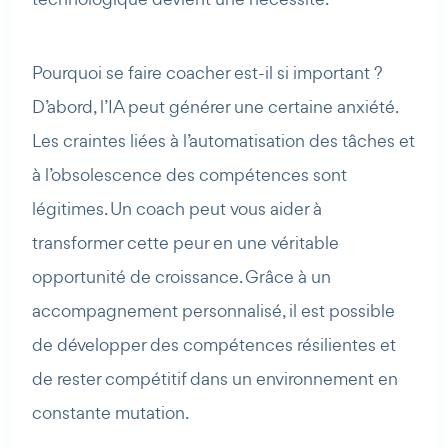
Pourquoi se faire coacher est-il si important ?
D’abord, l’IA peut générer une certaine anxiété.
AI Agent
Maibee
Les craintes liées à l’automatisation des tâches et
Bonjour ! Comment puis-je vous aider aujourd'hui ? Voulez-
à l’obsolescence des compétences sont
vous essayer Maibee, demander des renseignements, ou
légitimes. Un coach peut vous aider à
prendre rendez-vous avec nous ?
transformer cette peur en une véritable
opportunité de croissance. Grâce à un
accompagnement personnalisé, il est possible
de développer des compétences résilientes et
de rester compétitif dans un environnement en
constante mutation.