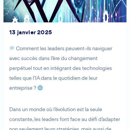
13 janvier 2025
Comment les leaders peuvent-ils naviguer
avec succès dans l’ère du changement
perpétuel tout en intégrant des technologies
telles que l’IA dans le quotidien de leur
AI Agent
Maibee
entreprise ?
Bonjour ! Comment puis-je vous aider aujourd'hui ? Voulez-
vous essayer Maibee, demander des renseignements, ou
Dans un monde où l’évolution est la seule
prendre rendez-vous avec nous ?
constante, les leaders font face au défi d’adapter
non seulement leurs stratégies, mais aussi de