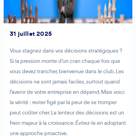
AI Agent
Maibee
31 juillet 2025
Bonjour ! Comment puis-je vous aider aujourd'hui ? Voulez-
Vous stagnez dans vos décisions stratégiques ?
vous essayer Maibee, demander des renseignements, ou
Si la pression monte d’un cran chaque fois que
prendre rendez-vous avec nous ?
vous devez trancher, bienvenue dans le club. Les
décisions ne sont jamais faciles, surtout quand
l’avenir de votre entreprise en dépend. Mais voici
la vérité : rester figé par la peur de se tromper
peut coûter cher. La lenteur des décisions est un
frein majeur à la croissance. Évitez-le en adoptant
une approche proactive.