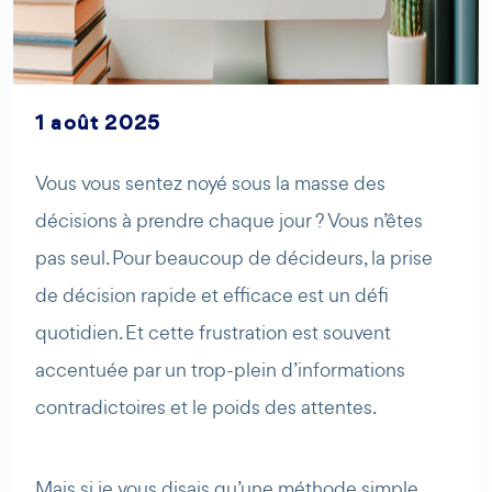
AI Agent
Maibee
1 août 2025
Vous vous sentez noyé sous la masse des
Bonjour ! Comment puis-je vous aider aujourd'hui ? Voulez-
vous essayer Maibee, demander des renseignements, ou
décisions à prendre chaque jour ? Vous n’êtes
prendre rendez-vous avec nous ?
pas seul. Pour beaucoup de décideurs, la prise
de décision rapide et efficace est un défi
quotidien. Et cette frustration est souvent
accentuée par un trop-plein d’informations
contradictoires et le poids des attentes.
Mais si je vous disais qu’une méthode simple