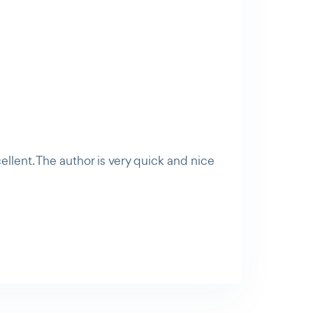
ellent. The author is very quick and nice
AI Agent
Maibee
Bonjour ! Comment puis-je vous aider
aujourd'hui ? Voulez-vous essayer Maibee,
demander des renseignements, ou prendre
rendez-vous avec nous ?