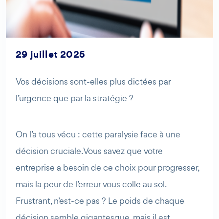
29 juillet 2025
Vos décisions sont-elles plus dictées par
AI Agent
Maibee
l’urgence que par la stratégie ?
Bonjour ! Comment puis-je vous aider aujourd'hui ? Voulez-
vous essayer Maibee, demander des renseignements, ou
On l’a tous vécu : cette paralysie face à une
prendre rendez-vous avec nous ?
décision cruciale. Vous savez que votre
entreprise a besoin de ce choix pour progresser,
mais la peur de l’erreur vous colle au sol.
Frustrant, n’est-ce pas ? Le poids de chaque
décision semble gigantesque, mais il est